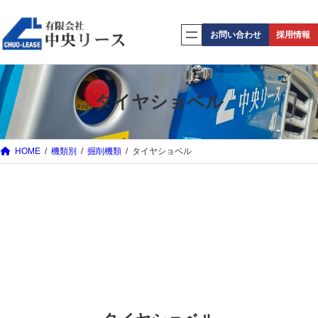
内
容
お問い合わせ
採用情報
を
ス
キ
タイヤショベル
ッ
プ
HOME
機類別
掘削機類
タイヤショベル