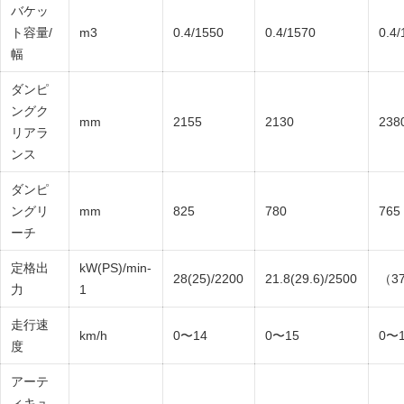
バケッ
ト容量/
m3
0.4/1550
0.4/1570
0.4
幅
ダンピ
ングク
mm
2155
2130
238
リアラ
ンス
ダンピ
ングリ
mm
825
780
765
ーチ
定格出
kW(PS)/min-
28(25)/2200
21.8(29.6)/2500
（37
力
1
走行速
km/h
0〜14
0〜15
0〜
度
アーテ
ィキュ