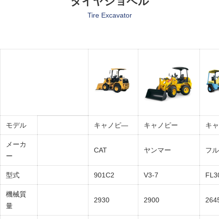
タイヤショベル
Tire Excavator
モデル
キャノピ—
キャノピー
キ
メーカ
CAT
ヤンマー
フ
ー
型式
901C2
V3-7
FL3
機械質
2930
2900
264
量