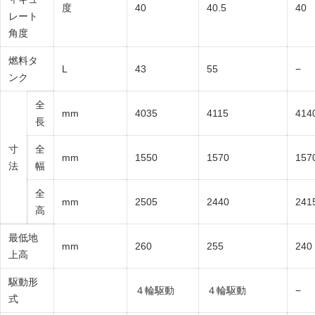
度
40
40.5
40
レート
角度
燃料タ
L
43
55
−
ンク
全
mm
4035
4115
414
長
寸
全
mm
1550
1570
157
法
幅
全
mm
2505
2440
241
高
最低地
mm
260
255
240
上高
駆動形
４輪駆動
４輪駆動
−
式