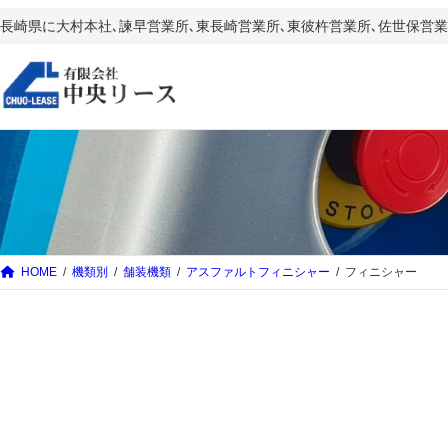
内
長崎県に大村本社､諫早営業所､東長崎営業所､東彼杵営業所､佐世保
容
を
ス
キ
ッ
プ
HOME
機類別
舗装機類
アスファルトフィニシャー
フィニシャー