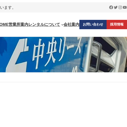
Faceboo
Twitter
Inst
Y
ています。
OME
営業所案内
レンタルについて
会社案内
お問い合わせ
採用情報