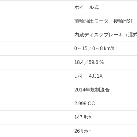
ホイール式
前輪油圧モータ・後輪HST
内蔵ディスクブレーキ（湿
0～15／0～8 km/h
18.4／59.6 %
いすゞ4JJ1X
2014年規制適合
2.999 CC
147 ﾘｯﾀｰ
26 ﾘｯﾀｰ