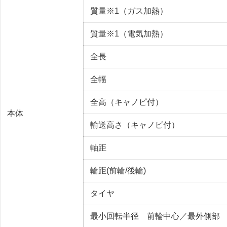
質量※1（ガス加熱）
質量※1（電気加熱）
全長
全幅
全高（キャノピ付）
本体
輸送高さ（キャノピ付）
軸距
輪距(前輪/後輪)
タイヤ
最小回転半径 前輪中心／最外側部