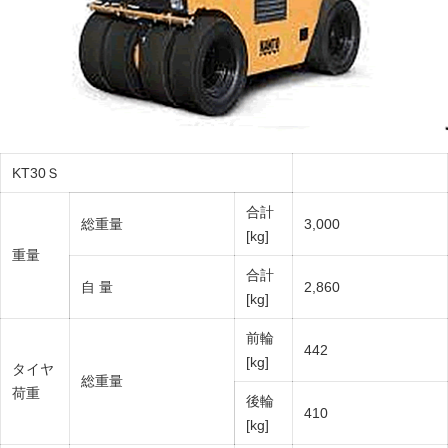
KT30Ｓ
合計
総重量
3,000
[kg]
重量
合計
自 量
2,860
[kg]
前輪
442
[kg]
タイヤ
総重量
荷重
後輪
410
[kg]