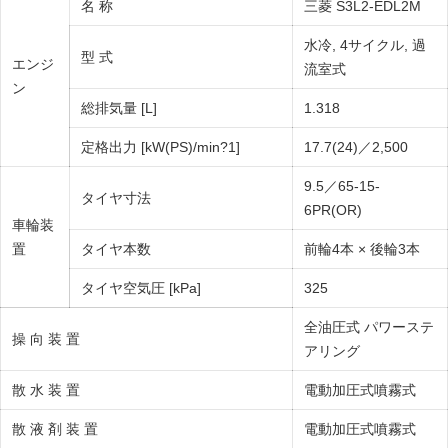
名 称
三菱 S3L2-EDL2M
水冷, 4サイクル, 過
型 式
エンジ
流室式
ン
総排気量 [L]
1.318
定格出力 [kW(PS)/min?1]
17.7(24)／2,500
9.5／65-15-
タイヤ寸法
6PR(OR)
車輪装
置
タイヤ本数
前輪4本 × 後輪3本
タイヤ空気圧 [kPa]
325
全油圧式 パワーステ
操 向 装 置
アリング
散 水 装 置
電動加圧式噴霧式
散 液 剤 装 置
電動加圧式噴霧式