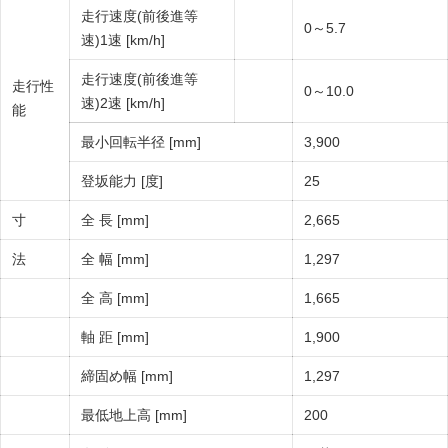
走行速度(前後進等
0～5.7
速)1速 [km/h]
走行速度(前後進等
走行性
0～10.0
速)2速 [km/h]
能
最小回転半径 [mm]
3,900
登坂能力 [度]
25
寸
全 長 [mm]
2,665
法
全 幅 [mm]
1,297
全 高 [mm]
1,665
軸 距 [mm]
1,900
締固め幅 [mm]
1,297
最低地上高 [mm]
200