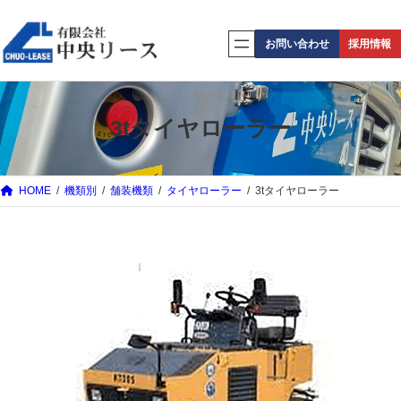
内
容
お問い合わせ
採用情報
を
ス
キ
3tタイヤローラー
ッ
プ
HOME
機類別
舗装機類
タイヤローラー
3tタイヤローラー