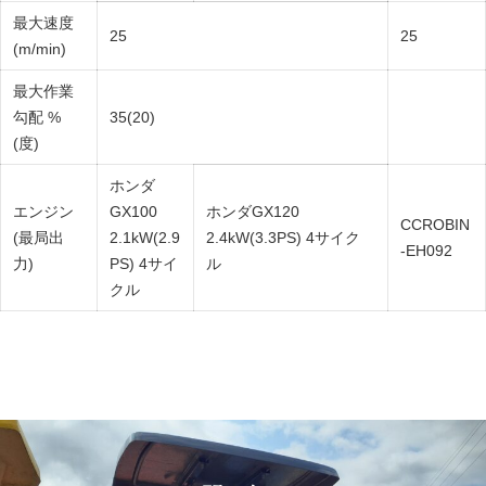
最大速度
25
25
(m/min)
最大作業
勾配 %
35(20)
(度)
ホンダ
エンジン
GX100
ホンダGX120
CCROBIN
(最局出
2.1kW(2.9
2.4kW(3.3PS) 4サイク
-EH092
力)
PS) 4サイ
ル
クル