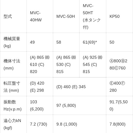
MVC-
MVC-
50HT
型式
MVC-50H
KP50
40HW
(水タンク
付)
機械質量
49
58
61(69)*
50
(kg)
(A) 865 ⑻
(A) 865 ⑻
(A) 925 ⑻
機体寸法
Ⓐ800Ⓑ2
610 (C)
530 (C)
545 (C)
(mm)
80Ⓒ760
820
815
815
転圧盤寸
(D) 420
Ⓔ400Ⓕ
(D) 460 (E) 345
法 (mm)
(E) 298
280
振動数
103
91.7(5,50
97 (5,800)
Hz(v.p.m)
(6,200)
0)
遠心力kN
7.2 (730)
9.8 (1,000)
7.8(800)
(kgf)