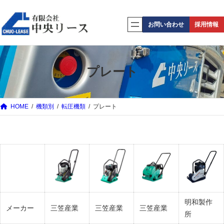
内
容
お問い合わせ
採用情報
を
ス
キ
プレート
ッ
プ
HOME
機類別
転圧機類
プレート
明和製作
メーカー
三笠産業
三笠産業
三笠産業
所