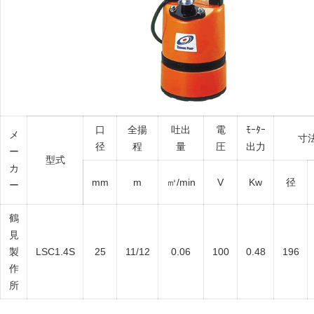
口
全揚
吐出
電
ﾓｰﾀｰ
メ
寸
径
程
量
圧
出力
ー
型式
カ
mm
m
㎥/min
V
Kw
径
ー
鶴
見
製
LSC1.4S
25
11/12
0.06
100
0.48
196
作
所