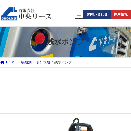
内
容
お問い合わせ
採用情報
を
ス
キ
残水ポンプ
ッ
プ
HOME
機類別
ポンプ類
残水ポンプ