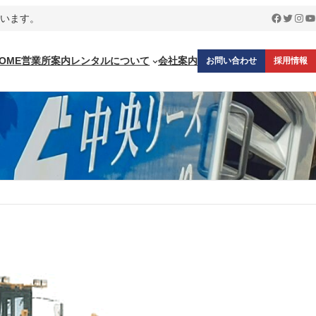
Faceboo
Twitter
Inst
Y
ています。
OME
営業所案内
レンタルについて
会社案内
お問い合わせ
採用情報