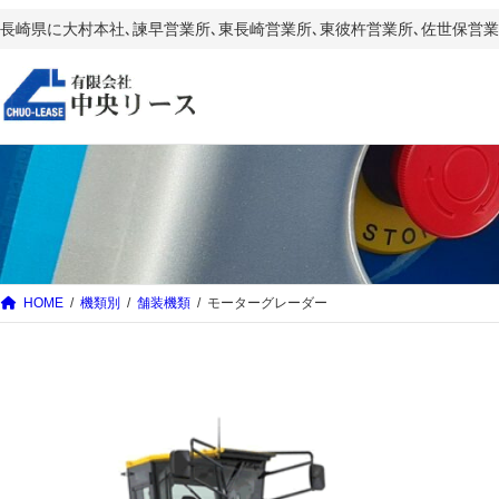
内
長崎県に大村本社､諫早営業所､東長崎営業所､東彼杵営業所､佐世保
容
を
ス
キ
ッ
プ
HOME
機類別
舗装機類
モーターグレーダー