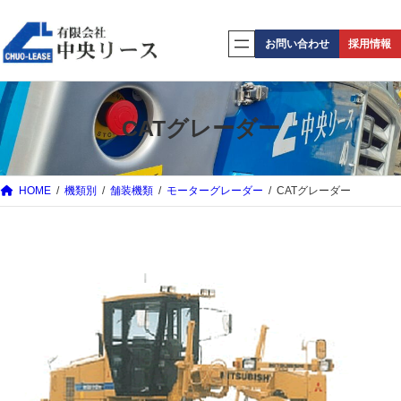
内
容
お問い合わせ
採用情報
を
ス
キ
CATグレーダー
ッ
プ
HOME
機類別
舗装機類
モーターグレーダー
CATグレーダー