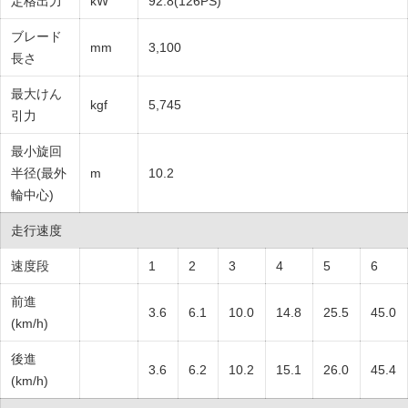
定格出力
kW
92.8(126PS)
ブレード
mm
3,100
長さ
最大けん
kgf
5,745
引力
最小旋回
半径(最外
m
10.2
輪中心)
走行速度
速度段
1
2
3
4
5
6
前進
3.6
6.1
10.0
14.8
25.5
45.0
(km/h)
後進
3.6
6.2
10.2
15.1
26.0
45.4
(km/h)