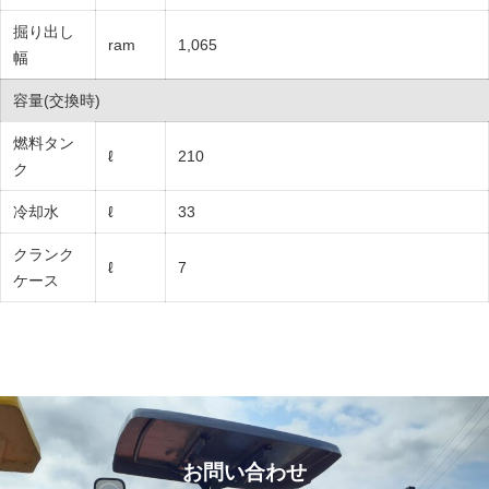
掘り出し
ram
1,065
幅
容量(交換時)
燃料タン
ℓ
210
ク
冷却水
ℓ
33
クランク
ℓ
7
ケース
お問い合わせ