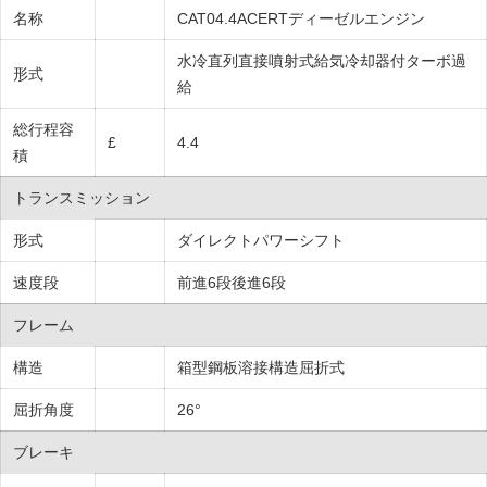
名称
CAT04.4ACERTディーゼルエンジン
水冷直列直接噴射式給気冷却器付ターボ過
形式
給
総行程容
£
4.4
積
トランスミッション
形式
ダイレクトパワーシフト
速度段
前進6段後進6段
フレーム
構造
箱型鋼板溶接構造屈折式
屈折角度
26°
ブレーキ