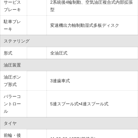
サービス
2系統後4輪制動、空気油圧複合式内部拡張
ブレーキ
型
駐車ブレ
変速機出力軸制動湿式多板ディスク
ーキ
ステァリング
形式
全油圧式
油圧装置
油圧ポン
3連歯車式
プ形式
バラーコ
ントロー
5連スプール式•4連スプール式
ル
タイヤ
前輪・後