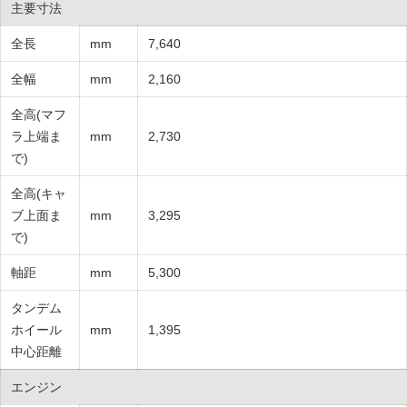
主要寸法
全長
mm
7,640
全幅
mm
2,160
全高(マフ
ラ上端ま
mm
2,730
で)
全高(キャ
ブ上面ま
mm
3,295
で)
軸距
mm
5,300
タンデム
ホイール
mm
1,395
中心距離
エンジン