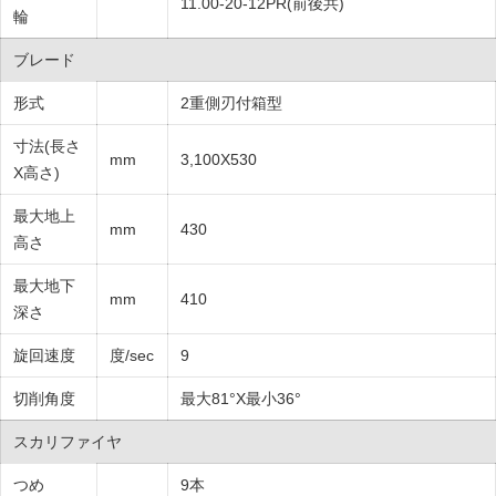
11.00-20-12PR(前後共)
輪
ブレード
形式
2重側刃付箱型
寸法(長さ
mm
3,100X530
X高さ)
最大地上
mm
430
高さ
最大地下
mm
410
深さ
旋回速度
度/sec
9
切削角度
最大81°X最小36°
スカリファイヤ
つめ
9本